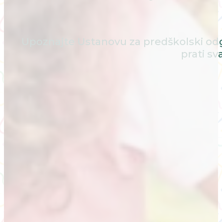
Upoznajte Ustanovu za predškolski odg
prati sv