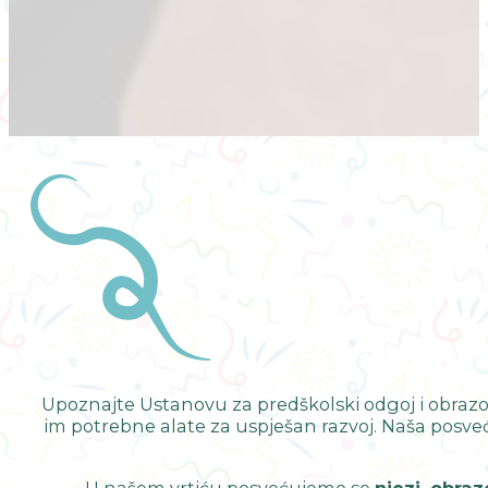
Upoznajte Ustanovu za predškolski odgoj i obraz
im potrebne alate za uspješan razvoj. Naša posve
U našem vrtiću posvećujemo se
njezi, obraz