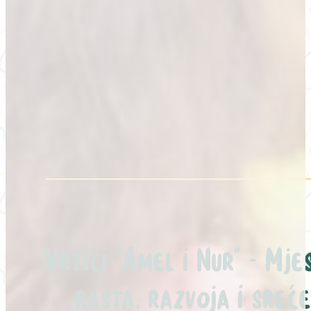
Vrtići "Amel i Nur" - Mje
rasta, razvoja i sreće