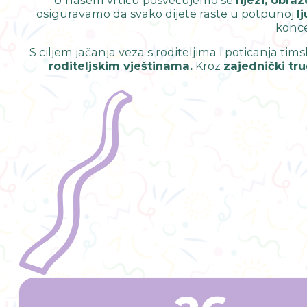
osiguravamo da svako dijete raste u potpunoj
l
konce
S ciljem jačanja veza s roditeljima i poticanja t
roditeljskim vještinama.
Kroz
zajednički tru