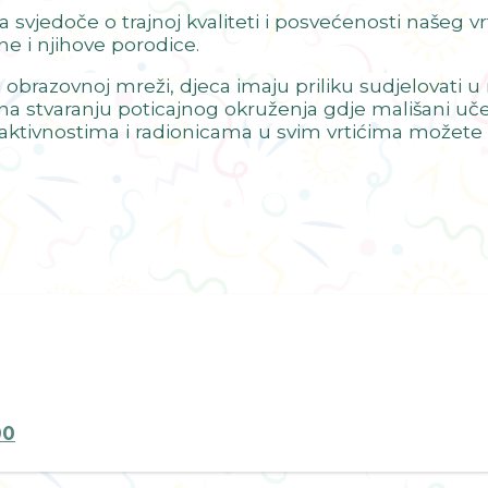
a svjedoče o trajnoj kvaliteti i posvećenosti našeg v
e i njihove porodice.
oj obrazovnoj mreži, djeca imaju priliku sudjelovati 
a stvaranju poticajnog okruženja gdje mališani uče, 
m aktivnostima i radionicama u svim vrtićima možete 
00