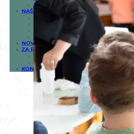
NAŠE VRIJEDNOSTI
NAŠI VRTIĆI
AMEL
NUR
DOBRINJA
VOGOŠĆA
NOVOSTI
ZA RODITELJE
ZAHTJEVI
UPIS
KONTAKT