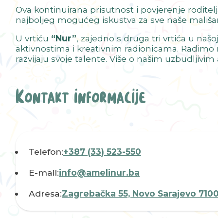
Ova kontinuirana prisutnost i povjerenje roditelj
najboljeg mogućeg iskustva za sve naše mališan
U vrtiću
“Nur”
, zajedno s druga tri vrtića u naš
aktivnostima i kreativnim radionicama. Radimo n
razvijaju svoje talente. Više o našim uzbudljivi
Kontakt informacije
Telefon:
+387 (33) 523-550
E-mail:
info@amelinur.ba
Adresa:
Zagrebačka 55, Novo Sarajevo 710