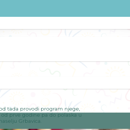
 od tada provodi program njege,
e od prve godine pa do polaska u
naselju Grbavica.