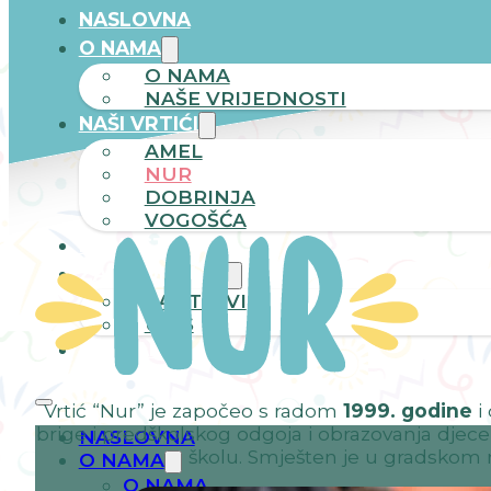
NASLOVNA
O NAMA
O NAMA
NAŠE VRIJEDNOSTI
NAŠI VRTIĆI
AMEL
NUR
DOBRINJA
VOGOŠĆA
NOVOSTI
ZA RODITELJE
ZAHTJEVI
UPIS
KONTAKT
Vrtić “Nur” je započeo s radom
1999. godine
i
brige i predškolskog odgoja i obrazovanja djec
NASLOVNA
školu. Smješten je u gradskom 
O NAMA
O NAMA