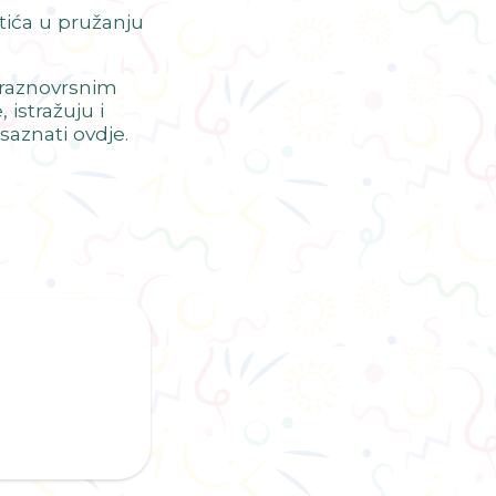
rtića u pružanju
u raznovrsnim
istražuju i
saznati ovdje.