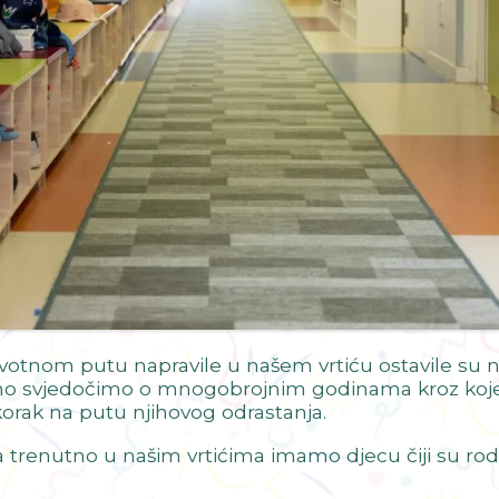
ivotnom putu napravile u našem vrtiću ostavile su n
osno svjedočimo o mnogobrojnim godinama kroz koje
i korak na putu njihovog odrastanja.
 trenutno u našim vrtićima imamo djecu čiji su rodi