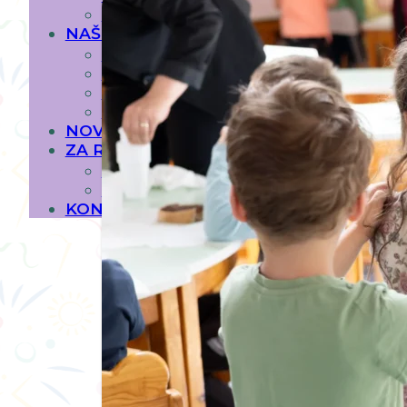
NAŠE VRIJEDNOSTI
NAŠI VRTIĆI
AMEL
NUR
DOBRINJA
VOGOŠĆA
NOVOSTI
ZA RODITELJE
ZAHTJEVI
UPIS
KONTAKT