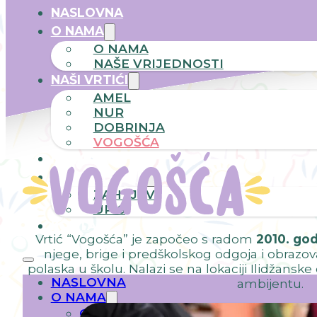
NASLOVNA
O NAMA
O NAMA
NAŠE VRIJEDNOSTI
NAŠI VRTIĆI
AMEL
NUR
DOBRINJA
VOGOŠĆA
NOVOSTI
ZA RODITELJE
ZAHTJEVI
UPIS
KONTAKT
Vrtić “Vogošća” je započeo s radom
2010. go
njege, brige i predškolskog odgoja i obrazo
polaska u školu. Nalazi se na lokaciji Ilidžans
NASLOVNA
ambijentu.
O NAMA
O NAMA